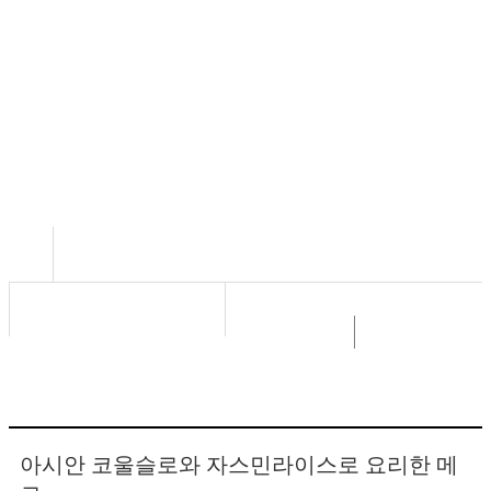
아시안 코울슬로와 자스민라이스로 요리한 메